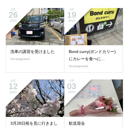
4月
4月
26
19
2023
2023
洗車の講習を受けました
Bond curry(ボンドカリー)
にカレーを食べに...
Uncategorized
Uncategorized
4月
4月
12
03
2023
2023
3月28日桜を見に行きまし
歓送迎会